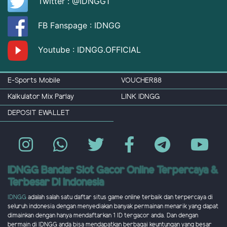
Twitter : @IDNGG1
FB Fanspage : IDNGG
Youtube : IDNGG.OFFICIAL
E-Sports Mobile
VOUCHER88
Kalkulator Mix Parlay
LINK IDNGG
DEPOSIT EWALLET
IDNGG Bandar Slot Gacor Online Terpercaya &
Terbesar Di Indonesia
IDNGG
adalah salah satu daftar situs game online terbaik dan terpercaya di
seluruh indonesia dengan menyediakan banyak permainan menarik yang dapat
dimainkan dengan hanya mendaftarkan 1 ID tergacor anda. Dan dengan
bermain di IDNGG anda bisa mendapatkan berbagai keuntungan yang besar